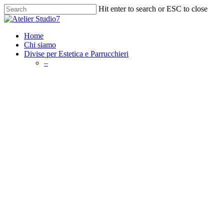
Skip
Hit enter to search or ESC to close
to
Close
main
Search
content
search
Menu
Home
Chi siamo
Divise per Estetica e Parrucchieri
–