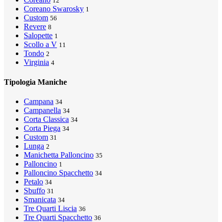
12
Coreano Swarosky
1
Custom
56
Revere
8
Salopette
1
Scollo a V
11
Tondo
2
Virginia
4
Tipologia Maniche
Campana
34
Campanella
34
Corta Classica
34
Corta Piega
34
Custom
31
Lunga
2
Manichetta Palloncino
35
Palloncino
1
Palloncino Spacchetto
34
Petalo
34
Sbuffo
31
Smanicata
34
Tre Quarti Liscia
36
Tre Quarti Spacchetto
36