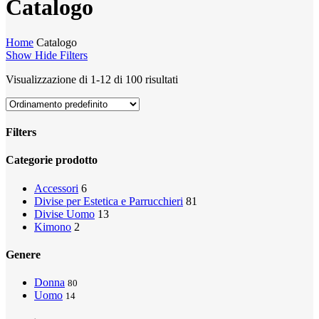
Catalogo
Home
Catalogo
Show
Hide
Filters
Visualizzazione di 1-12 di 100 risultati
Filters
Close
Categorie prodotto
Filters
Accessori
6
Divise per Estetica e Parrucchieri
81
Divise Uomo
13
Kimono
2
Genere
Donna
80
Uomo
14