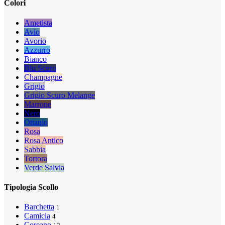
Colori
Ametista
Avio
Avorio
Azzurro
Bianco
Blu Scuro
Champagne
Grigio
Grigio Scuro Melange
Marrone
Nero
Ottanio
Rosa
Rosa Antico
Sabbia
Tortora
Verde Salvia
Tipologia Scollo
Barchetta
1
Camicia
4
Coreano