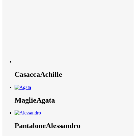
Casacca
Achille
Maglie
Agata
Pantalone
Alessandro