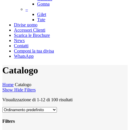
Gonna
–
Gilet
Tute
Divise uomo
Accessori Clienti
Scarica le Brochure
News
Contatti
Componi la tua divisa
WhatsApp
Catalogo
Home
Catalogo
Show
Hide
Filters
Visualizzazione di 1-12 di 100 risultati
Filters