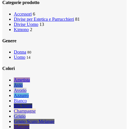
Close
Categorie prodotto
Filters
Accessori
6
Divise per Estetica e Parrucchieri
81
Divise Uomo
13
Kimono
2
Genere
Donna
80
Uomo
14
Colori
Ametista
Avio
Avorio
Azzurro
Bianco
Blu Scuro
Champagne
Grigio
Grigio Scuro Melange
Marrone