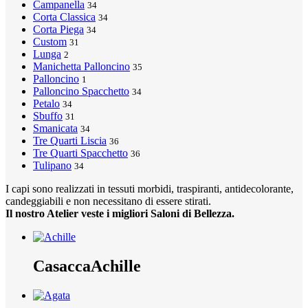
Campanella
34
Corta Classica
34
Corta Piega
34
Custom
31
Lunga
2
Manichetta Palloncino
35
Palloncino
1
Palloncino Spacchetto
34
Petalo
34
Sbuffo
31
Smanicata
34
Tre Quarti Liscia
36
Tre Quarti Spacchetto
36
Tulipano
34
I capi sono realizzati in tessuti morbidi, traspiranti, antidecolorante,
candeggiabili e non necessitano di essere stirati.
Il nostro Atelier veste i migliori Saloni di Bellezza.
Casacca
Achille