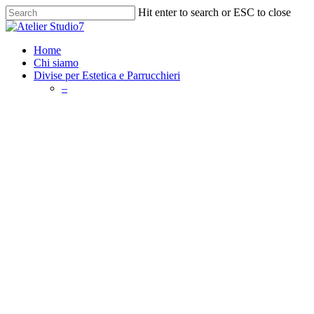
Skip
Hit enter to search or ESC to close
to
Close
main
Search
content
search
Menu
Home
Chi siamo
Divise per Estetica e Parrucchieri
–